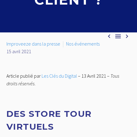



Improveeze dans la presse
Nos événements
15 avril 2021
Article publié par
Les Clés du Digital
– 13 Avril 2021 –
Tous
droits réservés
.
DES STORE TOUR
VIRTUELS