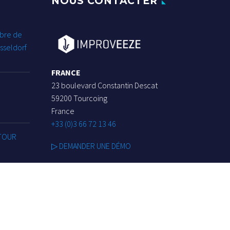
NOUS CONTACTER
bre de
sseldorf
FRANCE
23 boulevard Constantin Descat
59200 Tourcoing
France
+33 (0)3 66 72 13 46
 TOUR
▷ DEMANDER UNE DÉMO