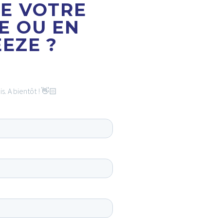
DE VOTRE
E OU EN
EZE ?
s. A bientôt ! 👋🏻