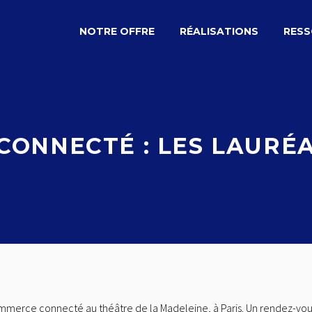
NOTRE OFFRE
RÉALISATIONS
RES
ONNECTÉ : LES LAURÉAT
ommerce connecté au théâtre de la Madeleine, à Paris. Un rendez-vous