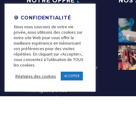
NOTRE OFFRE
NOS 
🍪 CONFIDENTIALITÉ
CATALEEZE ◢
Nous nous soucions de votre vie
Vendez au delà de vos limites
privée, nous utilisons des cookies sur
PUSHEEZE ◢
notre site Web pour vous offrir la
meilleure expérience en mémorisant
Le bouton qui va faire décoller vos
vos préférences pour des visites
ventes
répétées. En cliquant sur «Accepter»,
vous consentez à l'utilisation de TOUS
PHYGITAL ACADEMY ◢
les cookies.
Comprendre, apprendre & maîtriser
le commerce phygital
Réglages des cookies
ACCEPTER
RETAIL DESIGN PHYGITAL ◢
Aménagez & pensez
vos espaces grâce au phygital