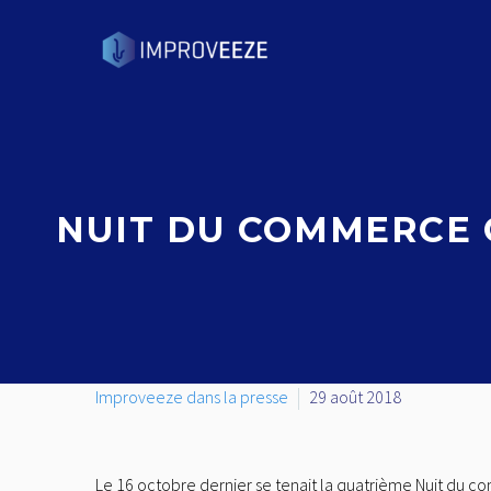
NUIT DU COMMERCE C
Improveeze dans la presse
29 août 2018
Le 16 octobre dernier se tenait la quatrième Nuit du c