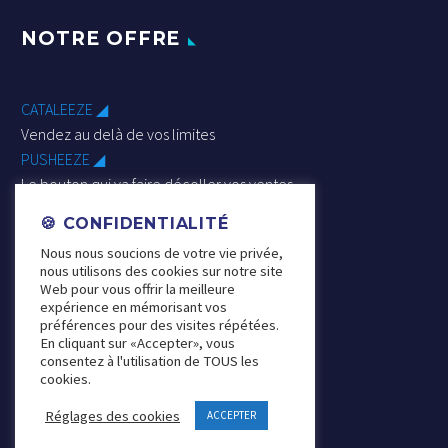
NOTRE OFFRE
CATALEEZE ◢
Vendez au delà de vos limites
PUSHEEZE ◢
Le bouton qui va faire décoller vos ventes
PHYGITAL ACADEMY ◢
🍪 CONFIDENTIALITÉ
Comprendre, apprendre & maîtriser
Nous nous soucions de votre vie privée,
le commerce phygital
nous utilisons des cookies sur notre site
RETAIL DESIGN PHYGITAL ◢
Web pour vous offrir la meilleure
expérience en mémorisant vos
Aménagez & pensez
préférences pour des visites répétées.
vos espaces grâce au phygital
En cliquant sur «Accepter», vous
consentez à l'utilisation de TOUS les
cookies.
Réglages des cookies
ACCEPTER