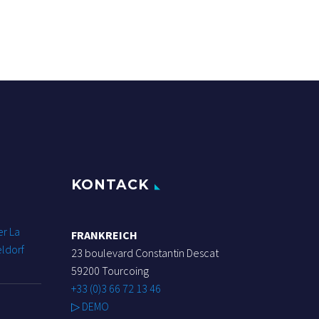
KONTACK
r La
FRANKREICH
ldorf
23 boulevard Constantin Descat
59200 Tourcoing
+33 (0)3 66 72 13 46
▷ DEMO