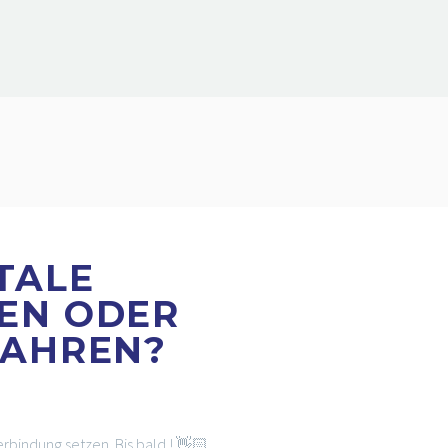
TALE
EN ODER
FAHREN?
erbindung setzen. Bis bald ! 👋🏻