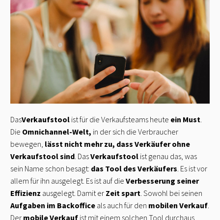
Das
Verkaufstool
ist für die Verkaufsteams heute
ein Must
.
Die
Omnichannel-Welt,
in der sich die Verbraucher
bewegen,
lässt nicht mehr zu, dass Verkäufer ohne
Verkaufstool sind
. Das
Verkaufstool
ist genau das, was
sein Name schon besagt:
das Tool des Verkäufers
. Es ist vor
allem für ihn ausgelegt. Es ist auf die
Verbesserung seiner
Effizienz
ausgelegt. Damit er
Zeit spart
. Sowohl bei seinen
Aufgaben im Backoffice
als auch für den
mobilen Verkauf
.
Der
mobile Verkauf
ist mit einem solchen Tool durchaus