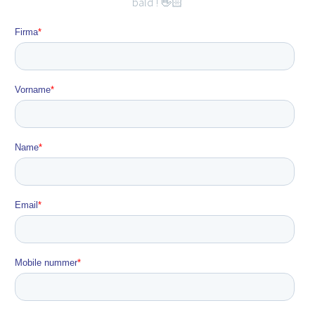
bald ! 👋🏻