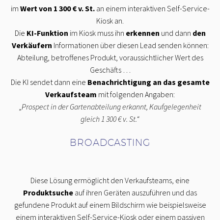
im
Wert von 1 300 € v. St.
an einem interaktiven Self-Service-
Kiosk an.
Die
KI-Funktion
im Kiosk muss ihn
erkennen
und dann
den
Verkäufern
Informationen über diesen Lead senden können:
Abteilung, betroffenes Produkt, voraussichtlicher Wert des
Geschäfts …
Die KI sendet dann eine
Benachrichtigung an das gesamte
Verkaufsteam
mit folgenden Angaben:
„
Prospect in der Gartenabteilung erkannt, Kaufgelegenheit
gleich 1 300 € v. St.“
BROADCASTING
Diese Lösung ermöglicht den Verkaufsteams, eine
Produktsuche
auf ihren Geräten auszuführen und das
gefundene Produkt auf einem Bildschirm wie beispielsweise
einem interaktiven Self-Service-Kiosk oder einem passiven